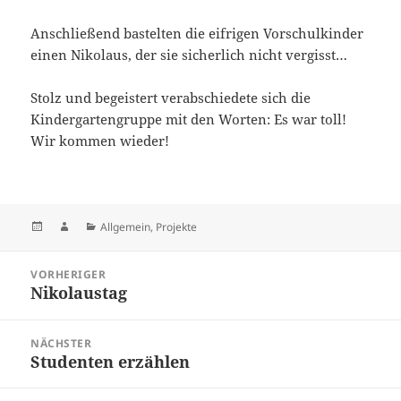
Anschließend bastelten die eifrigen Vorschulkinder
einen Nikolaus, der sie sicherlich nicht vergisst…
Stolz und begeistert verabschiedete sich die
Kindergartengruppe mit den Worten: Es war toll!
Wir kommen wieder!
Veröffentlicht
Autor
Kategorien
Allgemein
,
Projekte
am
Beitragsnavigation
VORHERIGER
Nikolaustag
Vorheriger
Beitrag:
NÄCHSTER
Studenten erzählen
Nächster
Beitrag: