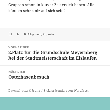
Gruppen schon in kurzer Zeit erzielt haben. Alle
können sehr stolz auf sich sein!
Veröffentlicht
Autor
Kategorien
Allgemein
,
Projekte
am
Beitragsnavigation
VORHERIGER
2.Platz für die Grundschule Meyernberg
Vorheriger
bei der Stadtmeisterschaft im Eislaufen
Beitrag:
NÄCHSTER
Osterhasenbesuch
Nächster
Beitrag:
Datenschutzerklärung
Stolz präsentiert von WordPress