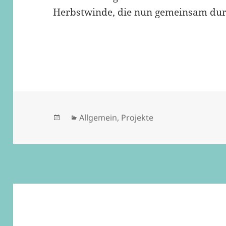
Herbstwinde, die nun gemeinsam dur
Veröffentlicht
Kategorien
Allgemein
,
Projekte
am