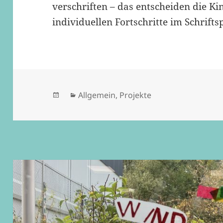
verschriften – das entscheiden die K
individuellen Fortschritte im Schrift
Veröffentlicht
Kategorien
Allgemein
,
Projekte
am