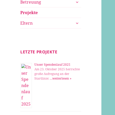
untermenü
Betreuung
öffnen
Projekte
untermenü
Eltern
öffnen
LETZTE PROJEKTE
Unser Spendenlauf 2025
Am 23. Oktober 2025 herrschte
große Aufregung an der
Startlinie: …
weiterlesen »